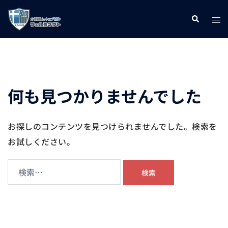
コ
ト
検
ン
索
グ
テ
ル
ン
メ
ツ
ニ
へ
何も見つかりませんでした
ュ
ス
ー
キ
お探しのコンテンツを見つけられませんでした。検索を
ッ
お試しください。
プ
検
索: