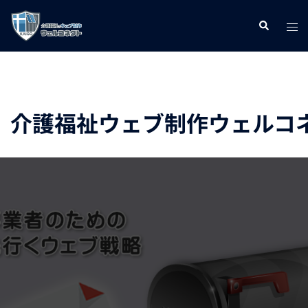
コ
ト
検
ン
索
グ
テ
ル
ン
メ
ツ
ニ
へ
介護福祉ウェブ制作ウェルコ
ュ
ス
ー
キ
ッ
プ