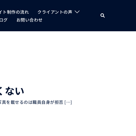
イト制作の流れ
クライアントの声
検
索
ログ
お問い合わせ
くない
真を載せるのは職員自身が拒否 […]