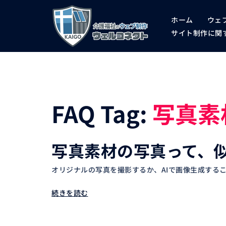
コ
ホーム
ウェ
ン
サイト制作に関す
テ
ン
ツ
へ
FAQ Tag:
写真素
ス
キ
写真素材の写真って、
ッ
オリジナルの写真を撮影するか、AIで画像生成するこ
プ
続きを読む