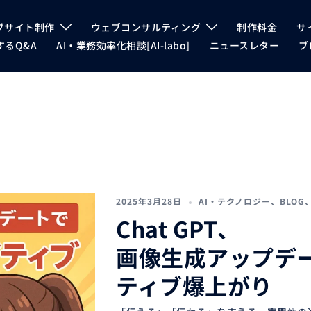
ブサイト制作
ウェブコンサルティング
制作料金
サ
るQ&A
AI・業務効率化相談[AI-labo]
ニュースレター
ブ
2025年3月28日
AI・テクノロジー
、
BLOG
Chat GPT、
画像生成アップデ
ティブ爆上がり