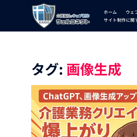
コ
ホーム
ウェ
ン
サイト制作に関す
テ
ン
ツ
へ
タグ:
画像生成
ス
キ
ッ
プ