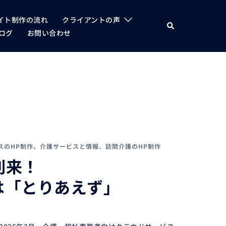
イト制作の流れ
クライアントの声
検
索
ログ
お問い合わせ
スのHP制作
、
介護サービスと情報
、
訪問介護のHP制作
到来！
は「とりあえず」