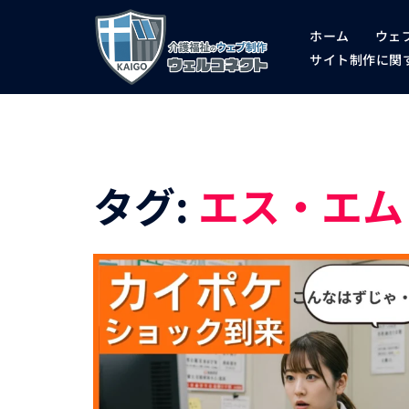
コ
ホーム
ウェ
ン
サイト制作に関す
テ
ン
ツ
へ
タグ:
エス・エム
ス
キ
ッ
プ