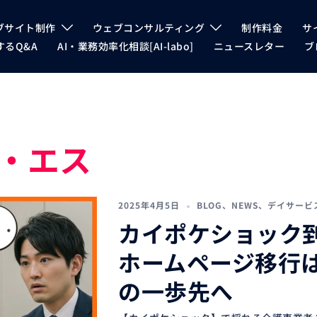
ブサイト制作
ウェブコンサルティング
制作料金
サ
るQ&A
AI・業務効率化相談[AI-labo]
ニュースレター
ブ
・エス
2025年4月5日
BLOG
、
NEWS
、
デイサービ
カイポケショック
ホームページ移行
の一歩先へ