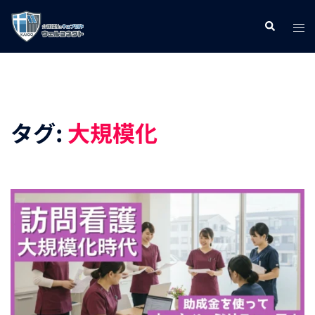
コ
ト
検
ン
索
グ
テ
ル
ン
メ
ツ
ニ
へ
タグ:
大規模化
ュ
ス
ー
キ
ッ
プ