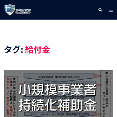
コ
ト
検
ン
索
グ
テ
ル
ン
メ
ツ
ニ
へ
タグ:
給付金
ュ
ス
ー
キ
ッ
プ