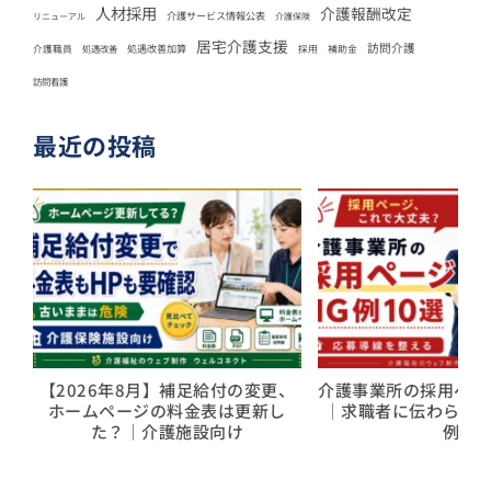
人材採用
介護報酬改定
介護サービス情報公表
リニューアル
介護保険
居宅介護支援
訪問介護
処遇改善加算
介護職員
処遇改善
採用
補助金
訪問看護
最近の投稿
【2026年8月】補足給付の変更、
介護事業所の採用ページ
ホームページの料金表は更新し
｜求職者に伝わらな
た？｜介護施設向け
例