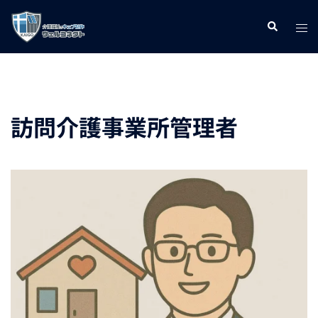
コ
ト
検
ン
索
グ
テ
ル
ン
メ
ツ
ニ
へ
訪問介護事業所管理者
ュ
ス
ー
キ
ッ
プ