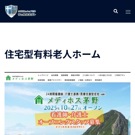
コ
ト
検
ン
索
グ
テ
ル
ン
メ
ツ
ニ
へ
住宅型有料老人ホーム
ュ
ス
ー
キ
ッ
プ