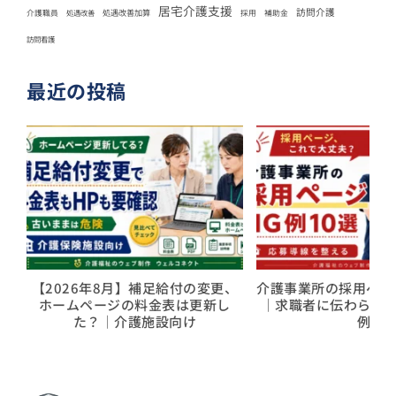
居宅介護支援
訪問介護
処遇改善加算
介護職員
処遇改善
採用
補助金
訪問看護
最近の投稿
【2026年8月】補足給付の変更、
介護事業所の採用ページ
ホームページの料金表は更新し
｜求職者に伝わらな
た？｜介護施設向け
例