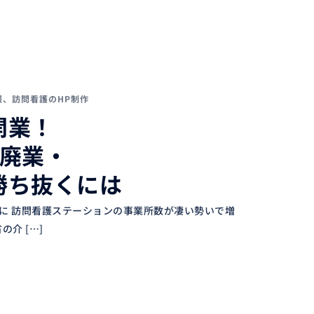
報
、
訪問看護のHP制作
開業！
に廃業・
勝ち抜くには
9倍に 訪問看護ステーションの事業所数が凄い勢いで増
の介 […]