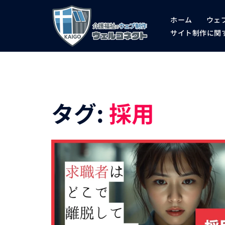
コ
ホーム
ウェ
ン
サイト制作に関す
テ
ン
ツ
へ
タグ:
採用
ス
キ
ッ
プ