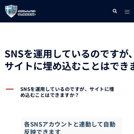
コ
ト
検
ン
索
グ
テ
ル
ン
メ
ツ
ニ
へ
SNSを運用しているのですが
ュ
ス
サイトに埋め込むことはでき
ー
キ
ッ
プ
A
SNSを運用しているのですが、サイトに埋
め込むことはできますか？
各SNSアカウントと連動して自動
反映できます