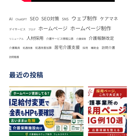
ウェブ制作
SEO
SEO対策
ケアマネ
AI
SNS
ChatGPT
ホームページ制作
ホームページ
デイサービス
ブログ
人材採用
介護報酬改定
介護サービス情報公表
リニューアル
介護保険
居宅介護支援
訪問介護
処遇改善加算
介護職員
処遇改善
採用
補助金
訪問看護
最近の投稿