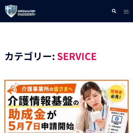
コ
ト
検
ン
索
グ
テ
ル
ン
メ
ツ
ニ
へ
カテゴリー:
SERVICE
ュ
ス
ー
キ
ッ
プ