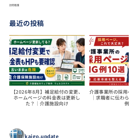
訪問看護
最近の投稿
【2026年8月】補足給付の変更、
介護事業所の採用ページ
ホームページの料金表は更新し
｜求職者に伝わらな
た？｜介護施設向け
例
kaigo.update