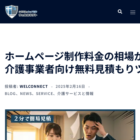
コ
ト
検
ン
索
グ
テ
ル
ン
メ
ツ
ニ
へ
ホームページ制作料金の相場
ュ
ス
介護事業者向け無料見積もり
ー
キ
ッ
投稿者:
WELCONNECT
2025年2月16日
プ
BLOG
、
NEWS
、
SERVICE
、
介護サービスと情報