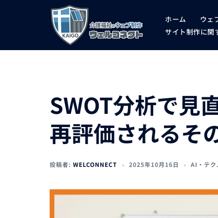
コ
ホーム
ウェ
ン
サイト制作に関す
テ
ン
ツ
SWOT分析で見
へ
ス
再評価されるそ
キ
ッ
プ
投稿者:
WELCONNECT
2025年10月16日
AI・テ