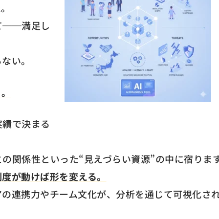
た。
て──満足し
らない。
る。
実績で決まる
の関係性といった“見えづらい資源”の中に宿りま
制度が動けば形を変える。
アの連携力やチーム文化が、分析を通じて可視化さ