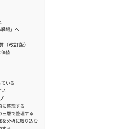
化
る職場」へ
本質（改訂版）
な価値
している
すい
プ
的に整理する
の三層で整理する
視点を分析に取り込む
換する