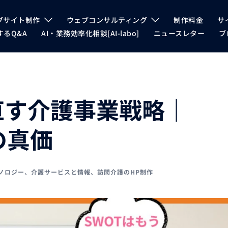
ブサイト制作
ウェブコンサルティング
制作料金
サ
るQ&A
AI・業務効率化相談[AI-labo]
ニュースレター
ブ
直す介護事業戦略｜
の真価
クノロジー
、
介護サービスと情報
、
訪問介護のHP制作