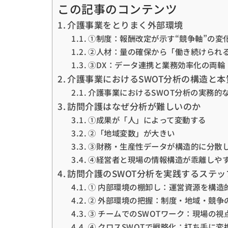
この記事のコンテンツ
介護事業をとりまく外部環境
①制度：報酬改定が示す“競争軸”の変
②人材：量の確保から「働き続けられ
③DX：データ連携と業務効率化の両輪
介護事業におけるSWOT分析の構造と
介護事業におけるSWOT分析の実務的
訪問介護はなぜ分析が難しいのか
①成果が「人」によって変動する
②「地域変数」が大きい
③財務・生産性データが構造的に分散
④経営者と現場の情報構造が乖離しや
訪問介護のSWOT分析を実践するステッ
① 内部環境の棚卸し：運営資源を構造
② 外部環境の把握：制度・地域・競争
③ チームでのSWOTワーク：現場の
④ クロスSWOTで戦略化：打ち手に変