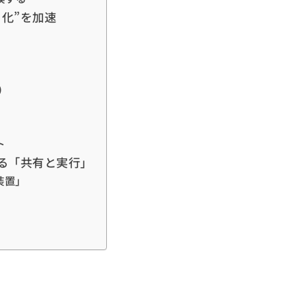
る化”を加速
）
ト
ある「共有と実行」
装置」