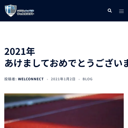
コ
ト
検
ン
索
グ
テ
ル
ン
メ
ツ
ニ
へ
2021年
ュ
ス
あけましておめでとうござい
ー
キ
ッ
投稿者:
WELCONNECT
2021年1月2日
BLOG
プ