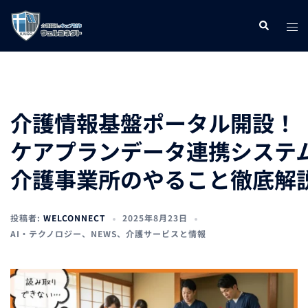
コ
ト
検
ン
索
グ
テ
ル
ン
メ
ツ
ニ
へ
介護情報基盤ポータル開設！
ュ
ス
ケアプランデータ連携システ
ー
キ
介護事業所のやること徹底解
ッ
プ
投稿者:
WELCONNECT
2025年8月23日
AI・テクノロジー
、
NEWS
、
介護サービスと情報