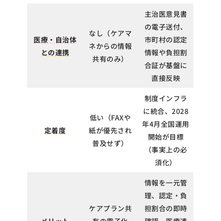
主治医意見書
の電子送付、
なし（ケアマ
医療・自治体
市町村の認定
ネからの情報
との連携
情報や負担割
共有のみ）
合証が基盤に
直接反映
制度インフラ
に統合、2028
低い（FAXや
年4月全国運用
定着度
紙が優先され
開始が目標
普及せず）
（事実上の必
須化）
情報を一元管
理、認定・負
ケアプラン共
担割合の即時