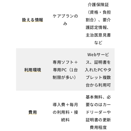
介護保険証
（資格・負担
ケアプランの
扱える情報
割合）、要介
み
護認定情報、
主治医意見書
など
Webサービ
専用ソフト＋
ス、証明書を
利用環境
専用PC（1台
入れたPCやタ
制限が多い）
ブレット複数
台から利用可
基本無料、必
導入費＋毎月
要なのはカー
費用
の利用料・接
ドリーダーや
続料
証明書の更新
費用程度