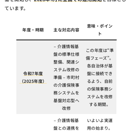
ています。
意味・ポイン
年度・時期
主な対応内容
ト
– 介護情報基
この年度は“準
盤の標準仕様
備フェーズ”。
整備、関連シ
各自治体が基
ステム改修の
令和7年度
盤に接続でき
準備 – 市町村
（2025年度）
るよう、自前
の介護保険事
の保険事務シ
務システムを
ステムを改修
基盤対応型へ
する期間。
改修
– 介護情報基
いよいよ実運
盤との連携を
用の始まり。