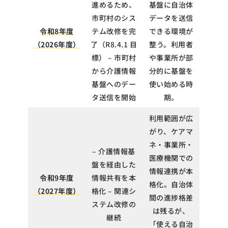
進めるため、
基盤に自治体
市町村のシス
データを送信
令和8年度
テム改修を完
できる環境が
（2026年度）
了（R8.4.1 目
整う。利用者
標） – 市町村
や事業所が部
から介護情報
分的に基盤を
基盤へのデー
使い始める時
タ送信を開始
期。
利用範囲が広
がり、ケアマ
ネ・事業所・
– 介護情報基
医療機関での
盤を経由した
情報連携が本
令和9年度
情報共有を本
格化。自治体
（2027年度）
格化 – 関連シ
間の進捗格差
ステム改修の
は残るが、
継続
「使える自治